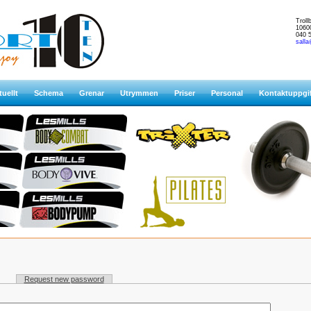
Trol
1060
040 
salla
uellt
Schema
Grenar
Utrymmen
Priser
Personal
Kontaktuppgif
Request new password