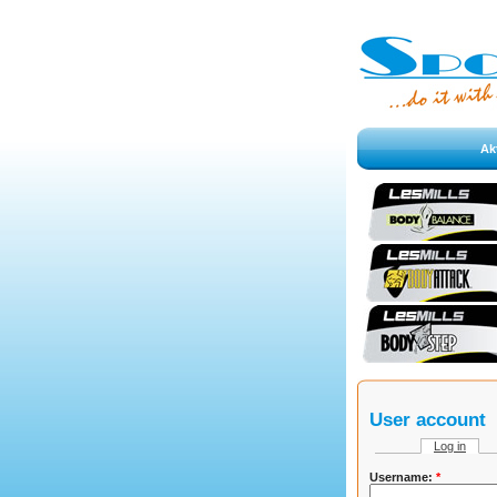
Akt
User account
Log in
Username:
*