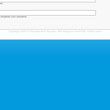
me.
ccompanies your username.
Copyright 2009 © Liikuntakeskus Sportten. Alla rättigheter förbehålls.
Admin panel