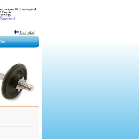
lbergsvägen 10 / Genvägen 4
0 Ekenäs
5267 730
@sportten.fi
Suomeksi
ter